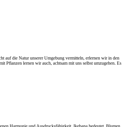
t auf die Natur unserer Umgebung vermitteln, erlernen wir in den
mit Pflanzen lernen wir auch, achtsam mit uns selbst umzugehen. Es
igenen Harmonie und Ausdrucksfähigkeit. Ikebana bedeutet, Blumen