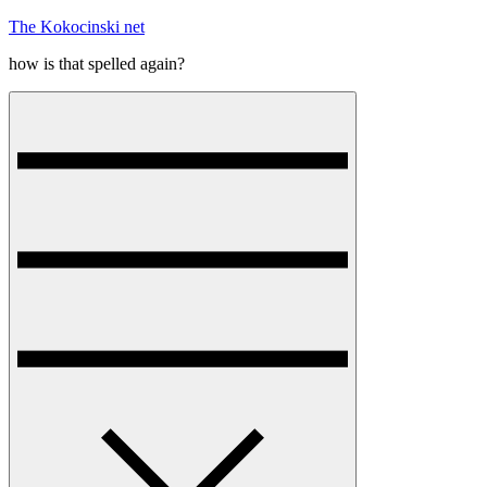
Skip
The Kokocinski net
to
how is that spelled again?
content
Menu