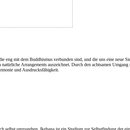
e eng mit dem Buddhismus verbunden sind, und die uns eine neue Sich
rch natürliche Arrangements auszeichnet. Durch den achtsamen Umgang 
armonie und Ausdrucksfähigkeit.
ch selbst umzugehen. Ikebana ist ein Studium zur Selbstfindung der e