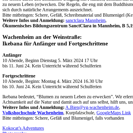
zu neuem Leben (er)wecken. Die Regeln, die eng mit dem Buddhismus 
sich durch natürliche Arrangements auszeichnet.
Bitte mitbringen: Schere, Gefäß, Schreibmaterial und Blumenigel (Ke
Weitere Infos und Anmeldung:
sanctclara Mannheim
,
Ökumenisches Bildungszentrum SanctClara in Mannheim, B 5,1
Wachenheim an der Weinstraße:
Ikebana für Anfänger und Fortgeschrittene
Anfänger
10 Abende, Beginn Dienstag 5. März 2024 17 Uhr
bis 11. Juni 24. Kein Unterricht während Schulferien
Fortgeschrittene
10 Abende, Beginn: Montag 4. März 2024 16.30 Uhr
bis 10. Juni 24. Kein Unterricht während Schulferien
Ikebana bedeutet, “Blumen zu neuem Leben zu erwecken”. Wir erlern
Achtsamkeit auf die Natur und damit auch auf uns selbst, hilft uns, u
Weitere Infos und Anmeldung:
A.Bien@vg-wachenheim.de
,
Volkshochschule Wachenheim
, Kurpfalzschule,
GoogleMaps Link
Bitte mitbringen: Schere, Gefäß und Blumenigel, falls vorhanden
Post
Kokocat’s Adventures