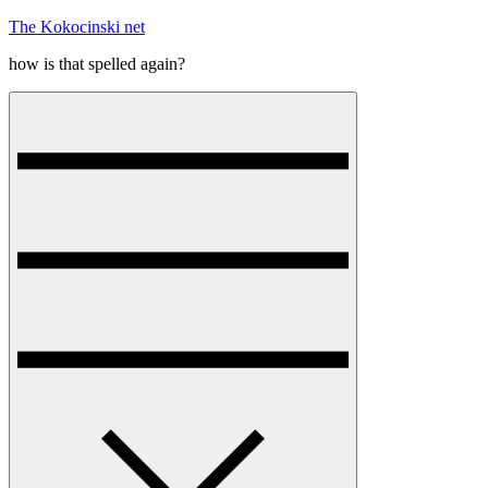
Skip
The Kokocinski net
to
how is that spelled again?
content
Menu